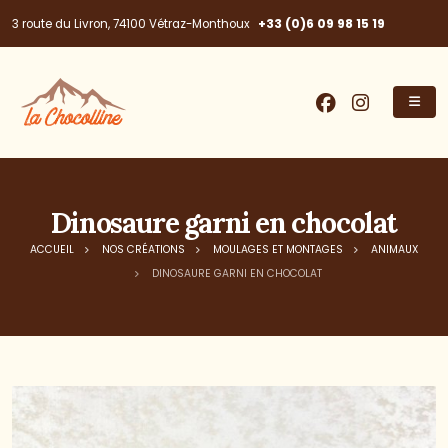
+33 (0)6 09 98 15 19
3 route du Livron, 74100 Vétraz-Monthoux
Dinosaure garni en chocolat
ACCUEIL
NOS CRÉATIONS
MOULAGES ET MONTAGES
ANIMAUX
DINOSAURE GARNI EN CHOCOLAT