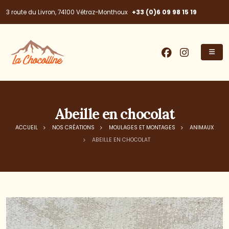
+33 (0)6 09 98 15 19
3 route du Livron, 74100 Vétraz-Monthoux
Abeille en chocolat
ACCUEIL
NOS CRÉATIONS
MOULAGES ET MONTAGES
ANIMAUX
ABEILLE EN CHOCOLAT