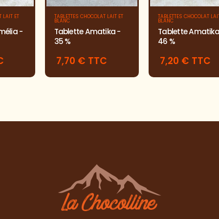
 LAIT ET
TABLETTES CHOCOLAT LAIT ET
TABLETTES CHOCOLAT LAIT
BLANC
BLANC
mélia -
Tablette Amatika -
Tablette Amatika
35 %
46 %
C
7,70 € TTC
7,20 € TTC