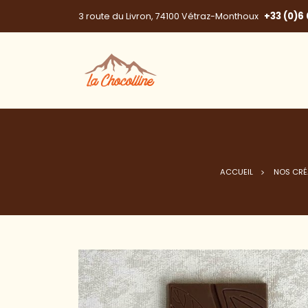
+33 (0)6 
3 route du Livron, 74100 Vétraz-Monthoux
ACCUEIL
NOS CRÉ