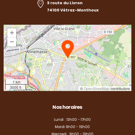
3 route du Livron
74100 Vétraz-Monthoux
+
−
1 km
3000 ft
©
OpenStreetMap
contributors
Nos horaires
Lundi : 13h00 - 17h00
Mardi 9h00 - 19h00
Mercredi : 9h00 - 19h00