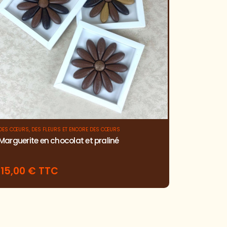
DES CŒURS, DES FLEURS ET ENCORE DES CŒURS
Marguerite en chocolat et praliné
15,00 € TTC