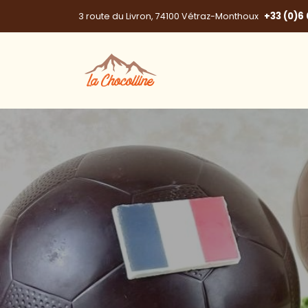
+33 (0)6 
3 route du Livron, 74100 Vétraz-Monthoux