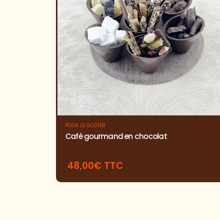
POUR LE GOÛTER
Café gourmand en chocolat
48,00€ TTC