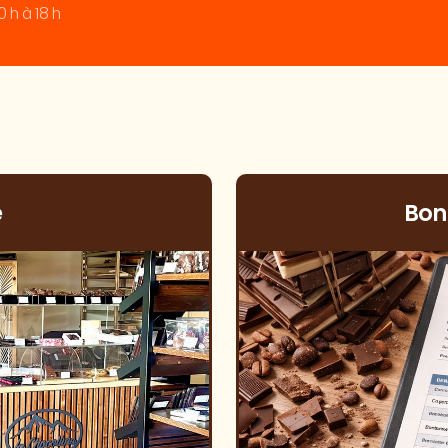
 h à 18 h
e
Bon