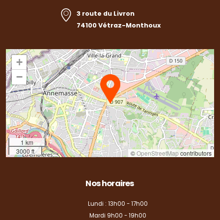
3 route du Livron
74100 Vétraz-Monthoux
+
−
1 km
3000 ft
©
OpenStreetMap
contributors
Nos horaires
Lundi : 13h00 - 17h00
Mardi 9h00 - 19h00