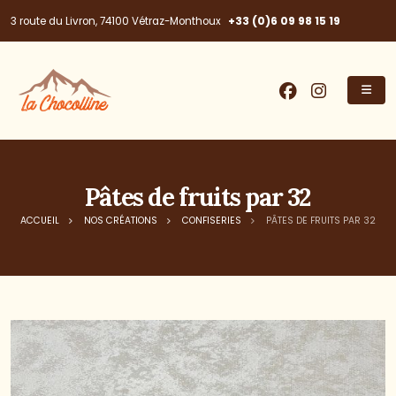
+33 (0)6 09 98 15 19
3 route du Livron, 74100 Vétraz-Monthoux
Pâtes de fruits par 32
ACCUEIL
NOS CRÉATIONS
CONFISERIES
PÂTES DE FRUITS PAR 32