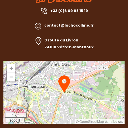
+33 (0)6 09 98 15 19
contact@lachocolline.fr
3 route du Livron
74100 Vétraz-Monthoux
+
−
1 km
3000 ft
©
OpenStreetMap
contributors