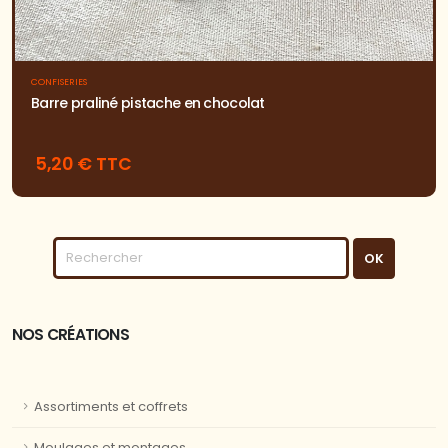
CONFISERIES
Barre praliné pistache en chocolat
5,20 € TTC
NOS CRÉATIONS
Assortiments et coffrets
Moulages et montages